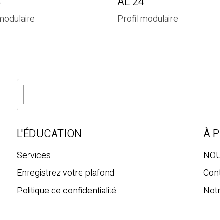
4
AL 24
 modulaire
Profil modulaire
R
e
c
h
e
L'ÉDUCATION
À 
r
c
Services
NOU
h
Enregistrez votre plafond
Con
e
Politique de confidentialité
Notr