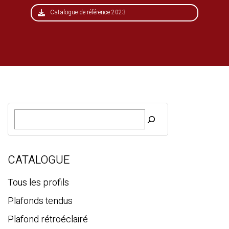
Catalogue de référence 2023
R
e
c
h
e
CATALOGUE
r
c
Tous les profils
h
Plafonds tendus
e
Plafond rétroéclairé