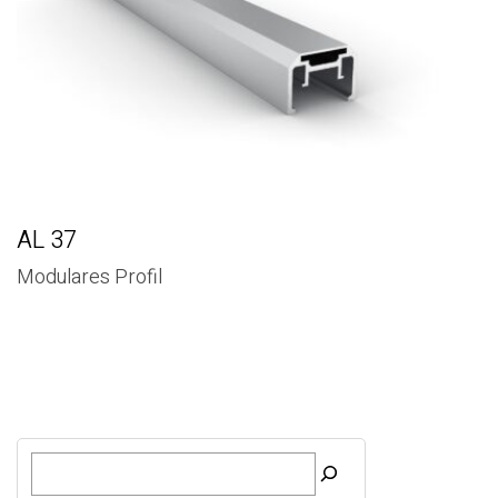
AL 37
Modulares Profil
S
u