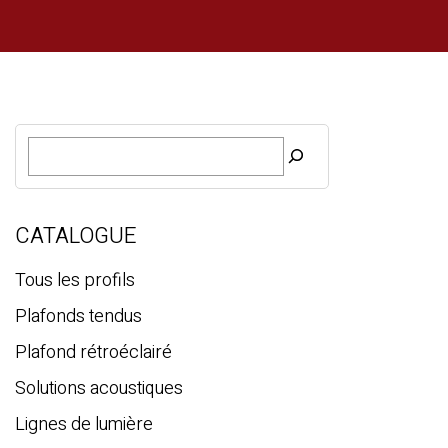
R
e
c
h
e
CATALOGUE
r
c
Tous les profils
h
Plafonds tendus
e
Plafond rétroéclairé
Solutions acoustiques
Lignes de lumière