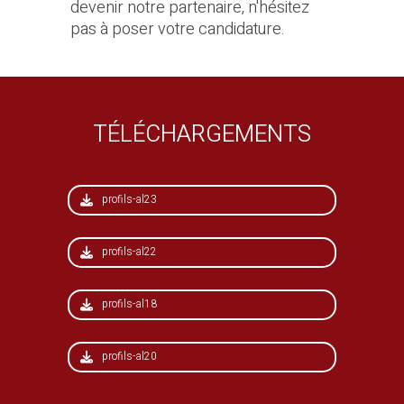
devenir notre partenaire, n'hésitez
pas à
poser votre candidature
.
TÉLÉCHARGEMENTS
profils-al23
profils-al22
profils-al18
profils-al20