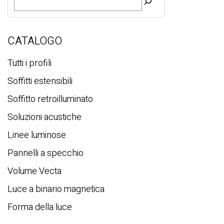
i
c
e
r
CATALOGO
c
a
Tutti i profili
Soffitti estensibili
Soffitto retroilluminato
Soluzioni acustiche
Linee luminose
Pannelli a specchio
Volume Vecta
Luce a binario magnetica
Forma della luce