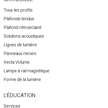
r
c
Tous les profils
h
Plafonds tendus
e
Plafond rétroéclairé
Solutions acoustiques
Lignes de lumière
Panneaux miroirs
Vecta Volume
Lampe à rail magnétique
Forme de la lumière
L'ÉDUCATION
Services