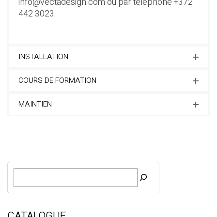
info@vectadesign.com
ou par téléphone
+372
442 3023
.
INSTALLATION
COURS DE FORMATION
MAINTIEN
R
e
c
h
e
CATALOGUE