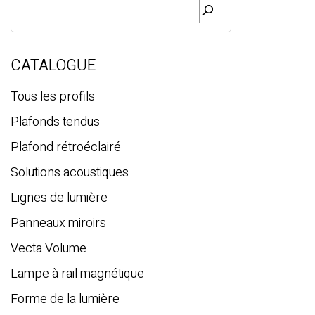
e
c
h
e
CATALOGUE
r
c
Tous les profils
h
Plafonds tendus
e
Plafond rétroéclairé
Solutions acoustiques
Lignes de lumière
Panneaux miroirs
Vecta Volume
Lampe à rail magnétique
Forme de la lumière