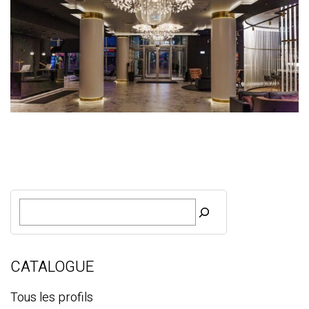
R
e
c
h
e
CATALOGUE
r
c
Tous les profils