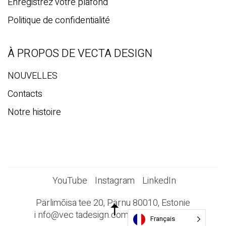
Enregistrez votre plafond
Politique de confidentialité
À PROPOS DE VECTA DESIGN
NOUVELLES
Contacts
Notre histoire
YouTube
Instagram
LinkedIn
Pärlimõisa tee 20, Pärnu 80010, Estonie
i
nfo@vec
tadesign.com +372 44 23 023
Français