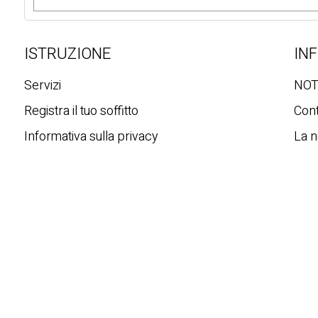
c
e
r
ISTRUZIONE
IN
c
a
Servizi
NOT
Registra il tuo soffitto
Cont
Informativa sulla privacy
La n