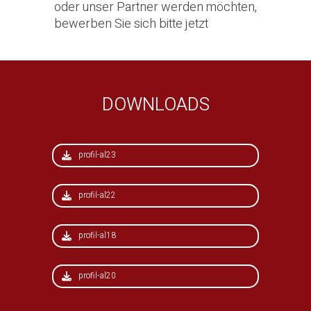
oder unser Partner werden möchten,
bewerben Sie sich
bitte
jetzt
DOWNLOADS
profil-al23
profil-al22
profil-al18
profil-al20