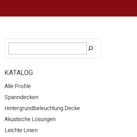
S
u
c
h
e
KATALOG
Alle Profile
Spanndecken
Hintergrundbeleuchtung Decke
Akustische Lösungen
Leichte Linien