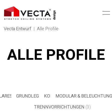
Vecta Entwurf
|
Alle Profile
ALLE PROFILE
ARES PROFIL
GRUNDLEGEND
(9)
KONSTRUKTIV
(10)
MODULAR & BELEUCHTUN
(8)
PVC
TRENNVORRICHTUNGEN
(6)
(3)