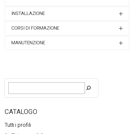
INSTALLAZIONE
CORSI DI FORMAZIONE
MANUTENZIONE
R
i
c
e
r
CATALOGO
c
a
Tutti i profili