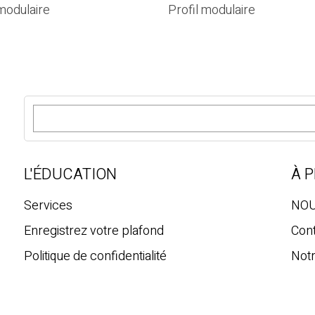
 modulaire
Profil modulaire
R
e
c
h
e
L'ÉDUCATION
À 
r
c
Services
NOU
h
Enregistrez votre plafond
Con
e
Politique de confidentialité
Notr