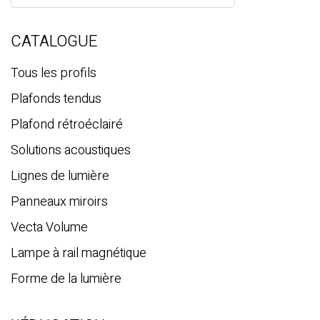
c
h
e
CATALOGUE
r
c
Tous les profils
h
Plafonds tendus
e
Plafond rétroéclairé
Solutions acoustiques
Lignes de lumière
Panneaux miroirs
Vecta Volume
Lampe à rail magnétique
Forme de la lumière