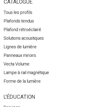
e
CATALOGUE
r
c
Tous les profils
h
Plafonds tendus
e
Plafond rétroéclairé
Solutions acoustiques
Lignes de lumière
Panneaux miroirs
Vecta Volume
Lampe à rail magnétique
Forme de la lumière
L'ÉDUCATION