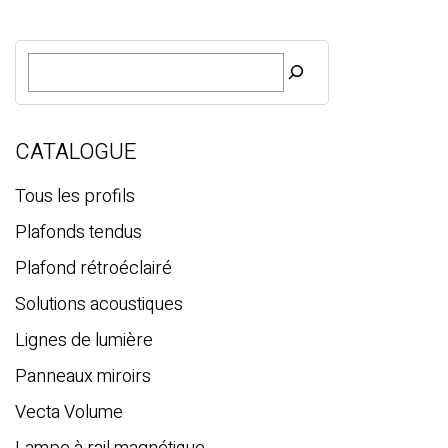
R
e
c
h
e
CATALOGUE
r
c
Tous les profils
h
Plafonds tendus
e
Plafond rétroéclairé
Solutions acoustiques
Lignes de lumière
Panneaux miroirs
Vecta Volume