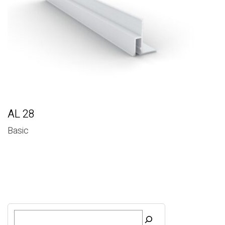
AL 28
Basic
O
t