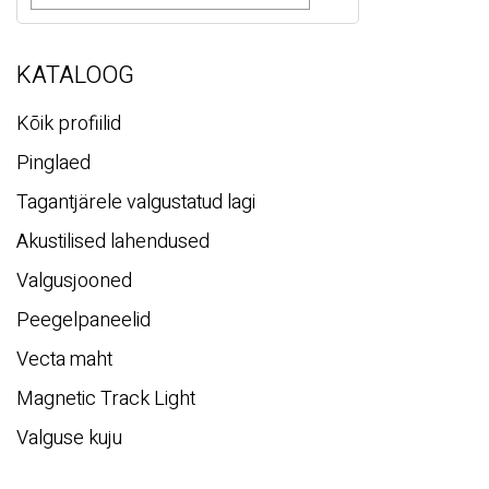
s
i
KATALOOG
Kõik profiilid
Pinglaed
Tagantjärele valgustatud lagi
Akustilised lahendused
Valgusjooned
Peegelpaneelid
Vecta maht
Magnetic Track Light
Valguse kuju