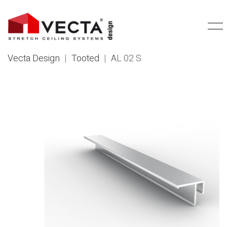
Vecta Design
|
Tooted
|
AL 02 S