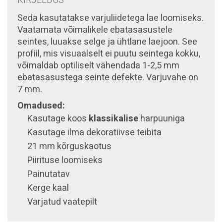
KIRJELDUS
Seda kasutatakse varjuliidetega lae loomiseks.
Vaatamata võimalikele ebatasasustele
seintes, luuakse selge ja ühtlane laejoon. See
profiil, mis visuaalselt ei puutu seintega kokku,
võimaldab optiliselt vähendada 1-2,5 mm
ebatasasustega seinte defekte. Varjuvahe on
7 mm.
Omadused:
Kasutage koos
klassikalise
harpuuniga
Kasutage ilma dekoratiivse teibita
21 mm kõrguskaotus
Piirituse loomiseks
Painutatav
Kerge kaal
Varjatud vaatepilt