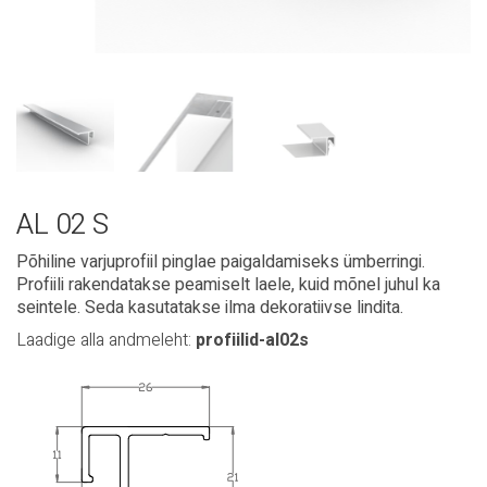
AL 02 S
Põhiline varjuprofiil pinglae paigaldamiseks ümberringi.
Profiili rakendatakse peamiselt laele, kuid mõnel juhul ka
seintele. Seda kasutatakse ilma dekoratiivse lindita.
Laadige alla andmeleht:
profiilid-al02s