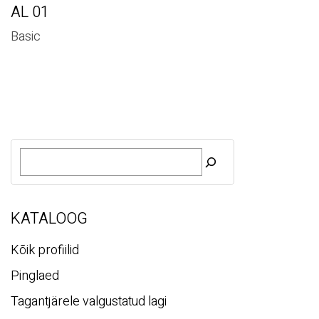
AL 01
Basic
O
t
s
i
KATALOOG
Kõik profiilid
Pinglaed
Tagantjärele valgustatud lagi