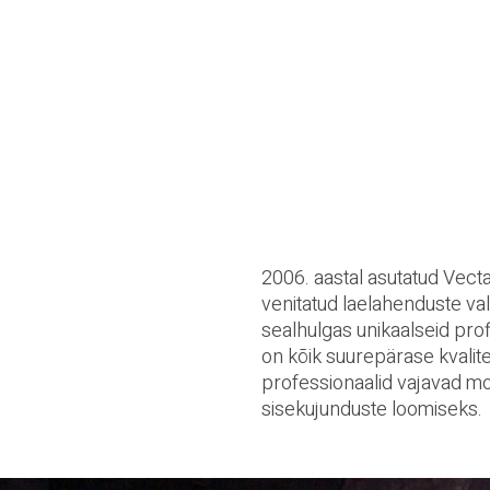
2006. aastal asutatud Vecta
venitatud laelahenduste va
sealhulgas unikaalseid prof
on kõik suurepärase kvalit
professionaalid vajavad mo
sisekujunduste loomiseks.