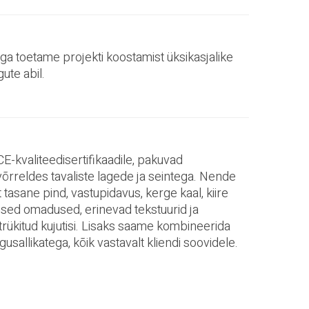
a toetame projekti koostamist üksikasjalike
gute abil.
E-kvaliteedisertifikaadile, pakuvad
võrreldes tavaliste lagede ja seintega. Nende
 tasane pind, vastupidavus, kerge kaal, kiire
ilised omadused, erinevad tekstuurid ja
trükitud kujutisi. Lisaks saame kombineerida
gusallikatega, kõik vastavalt kliendi soovidele.