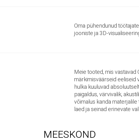
Oma pühendunud töötajateg
jooniste ja 3D-visualiseerin
Meie tooted, mis vastavad C
märkimisväärseid eeliseid 
hulka kuuluvad absoluutselt
paigaldus, värvivalik, akust
võimalus kanda materjalile 
laed ja seinad erinevate val
MEESKOND