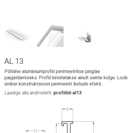
AL 13
Põhiline alumiiniumprofiil perimeetrilise pinglae
paigaldamiseks. Profiil kinnitatakse ainult seinte külge. Loob
ümber konstruktsiooni perimeetri liistude efekti.
Laadige alla andmeleht:
profiilid-al13