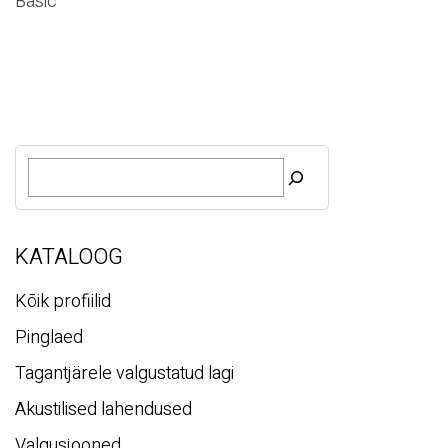
Basic
O
t
s
i
KATALOOG
Kõik profiilid
Pinglaed
Tagantjärele valgustatud lagi
Akustilised lahendused
Valgusjooned