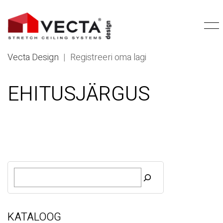
Vecta Design
|
Registreeri oma lagi
EHITUSJÄRGUS
O
t
s
i
KATALOOG