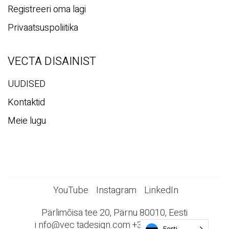
Registreeri oma lagi
Privaatsuspoliitika
VECTA DISAINIST
UUDISED
Kontaktid
Meie lugu
YouTube
Instagram
LinkedIn
Pärlimõisa tee 20, Pärnu 80010, Eesti
i
nfo@vec
tadesign.com +372 44 23 023
Eesti