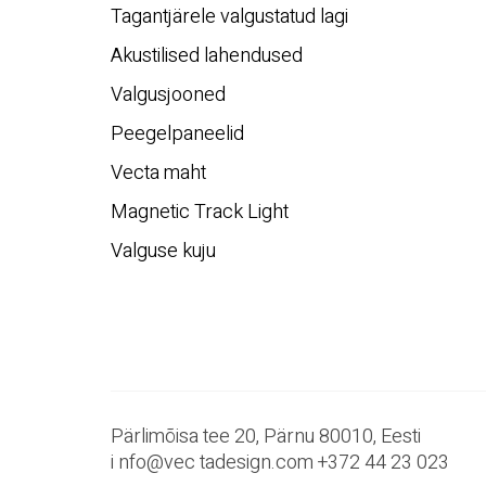
Tagantjärele valgustatud lagi
Akustilised lahendused
Valgusjooned
Peegelpaneelid
Vecta maht
Magnetic Track Light
Valguse kuju
Pärlimõisa tee 20, Pärnu 80010, Eesti
i
nfo@vec
tadesign.com +372 44 23 023