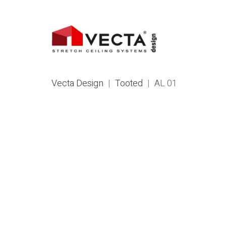
Vecta Design
|
Tooted
|
AL 01