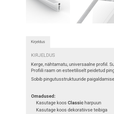
Kirjeldus
KIRJELDUS
Kerge, nähtamatu, universaalne profiil.
Su
Profiili raam on esteetiliselt peidetud pi
Sobib pingutusstruktuuride paigaldamisek
Omadused:
Kasutage koos
C
lassic
harpuun
Kasutage koos dekoratiivse teibiga