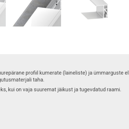
urepärane profiil kumerate (laineliste) ja ümmarguste el
ngutusmaterjali taha.
s, kui on vaja suuremat jäikust ja tugevdatud raami.