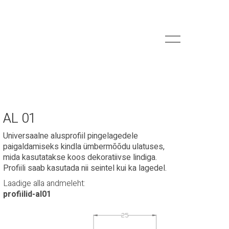
AL 01
Universaalne alusprofiil pingelagedele
paigaldamiseks kindla ümbermõõdu ulatuses,
mida kasutatakse koos dekoratiivse lindiga.
Profiili saab kasutada nii seintel kui ka lagedel.
Laadige alla andmeleht:
profiilid-al01