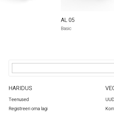
8
AL 05
Basic
O
t
s
i
HARIDUS
VE
Teenused
UUD
Registreeri oma lagi
Kont