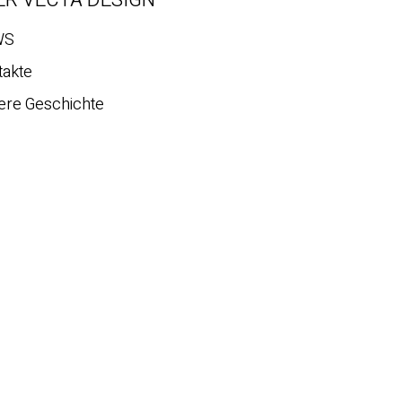
WS
takte
ere Geschichte