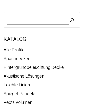
S
u
c
h
e
KATALOG
Alle Profile
Spanndecken
Hintergrundbeleuchtung Decke
Akustische Lösungen
Leichte Linien