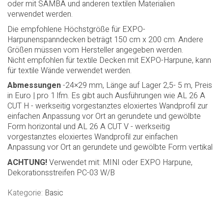
den Dekorstreifen PC03 hinzuzufügen. Bei Verwendung mit
der EXPO-Harpune (EASY ACCESS-System) ist kein
Dekorationsstreifen erforderlich. AL 26 A ist in den Längen
2,5m und 5m erhältlich. Dieses Profil kann mit Spanndecken
oder mit SAMBA und anderen textilen Materialien
verwendet werden.
Die empfohlene Höchstgröße für EXPO-
Harpunenspanndecken beträgt 150 cm x 200 cm. Andere
Größen müssen vom Hersteller angegeben werden.
Nicht empfohlen für textile Decken mit EXPO-Harpune, kann
für textile Wände verwendet werden.
Abmessungen
-24×29 mm, Länge auf Lager 2,5- 5 m, Preis
in Euro | pro 1 lfm. Es gibt auch Ausführungen wie AL 26 A
CUT H - werkseitig vorgestanztes eloxiertes Wandprofil zur
einfachen Anpassung vor Ort an gerundete und gewölbte
Form horizontal und AL 26 A CUT V - werkseitig
vorgestanztes eloxiertes Wandprofil zur einfachen
Anpassung vor Ort an gerundete und gewölbte Form vertikal
ACHTUNG!
Verwendet mit: MINI oder EXPO Harpune,
Dekorationsstreifen PC-03 W/B