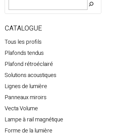
R
e
c
h
e
CATALOGUE
r
c
Tous les profils
h
Plafonds tendus
e
Plafond rétroéclairé
Solutions acoustiques
Lignes de lumière
Panneaux miroirs
Vecta Volume
Lampe à rail magnétique
Forme de la lumière