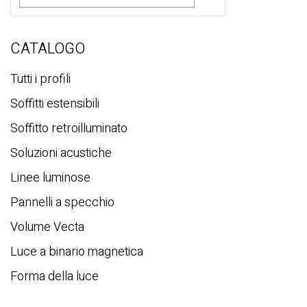
R
i
c
e
r
CATALOGO
c
a
Tutti i profili
Soffitti estensibili
Soffitto retroilluminato
Soluzioni acustiche
Linee luminose
Pannelli a specchio
Volume Vecta
Luce a binario magnetica