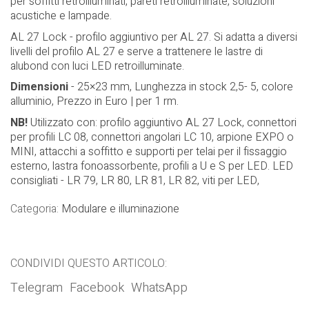
Dimensioni
-200×17 mm, lunghezza a magazzino 2,5- 5 m,
colore alluminio, prezzo in Euro | per 1 rm. Esiste anche la
versione AL 27 BA - profilo multifunzionale anodizzato nero
per soffitti retroilluminati, pareti retroilluminate, soluzioni
acustiche e lampade.
AL 27 Lock - profilo aggiuntivo per AL 27. Si adatta a diversi
livelli del profilo AL 27 e serve a trattenere le lastre di
alubond con luci LED retroilluminate.
Dimensioni
- 25×23 mm, Lunghezza in stock 2,5- 5, colore
alluminio, Prezzo in Euro | per 1 rm.
NB!
Utilizzato con: profilo aggiuntivo AL 27 Lock, connettori
per profili LC 08, connettori angolari LC 10, arpione EXPO o
MINI, attacchi a soffitto e supporti per telai per il fissaggio
esterno, lastra fonoassorbente, profili a U e S per LED. LED
consigliati - LR 79, LR 80, LR 81, LR 82, viti per LED,
Categoria:
Modulare e illuminazione