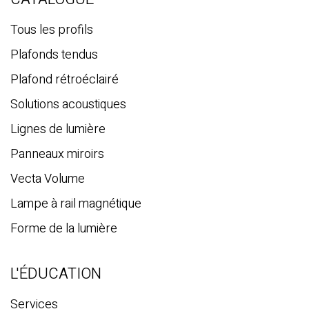
r
c
Tous les profils
h
Plafonds tendus
e
Plafond rétroéclairé
Solutions acoustiques
Lignes de lumière
Panneaux miroirs
Vecta Volume
Lampe à rail magnétique
Forme de la lumière
L'ÉDUCATION
Services