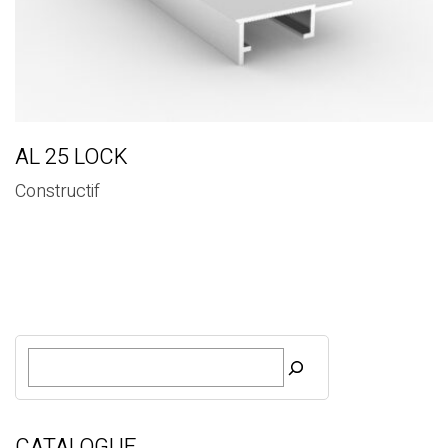
AL 25 LOCK
Constructif
R
e
c
h
e
CATALOGUE