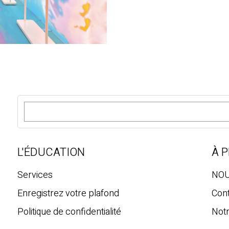
R
e
c
h
e
L'ÉDUCATION
À 
r
c
Services
NOU
h
Enregistrez votre plafond
Con
e
Politique de confidentialité
Notr