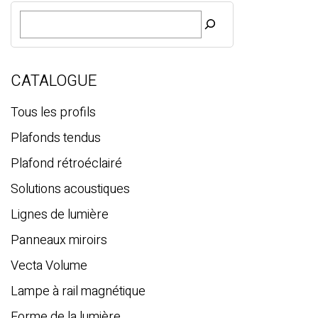
R
e
c
h
e
CATALOGUE
r
c
Tous les profils
h
Plafonds tendus
e
Plafond rétroéclairé
Solutions acoustiques
Lignes de lumière
Panneaux miroirs
Vecta Volume
Lampe à rail magnétique
Forme de la lumière