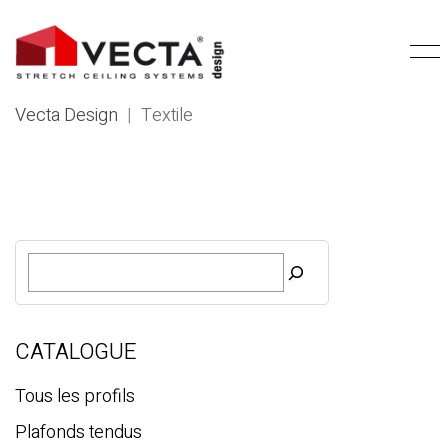
Vecta Design
|
Textile
R
e
c
h
e
CATALOGUE
r
c
Tous les profils
h
Plafonds tendus
e