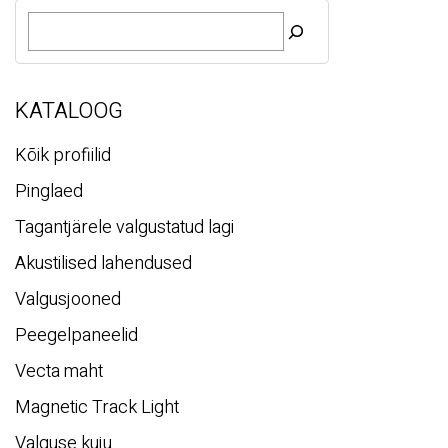
O
t
s
i
KATALOOG
Kõik profiilid
Pinglaed
Tagantjärele valgustatud lagi
Akustilised lahendused
Valgusjooned
Peegelpaneelid
Vecta maht
Magnetic Track Light
Valguse kuju