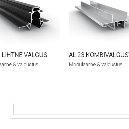
1 LIHTNE VALGUS
AL 23 KOMBIVALGUS
arne & valgustus
Modulaarne & valgustus
O
t
s
i