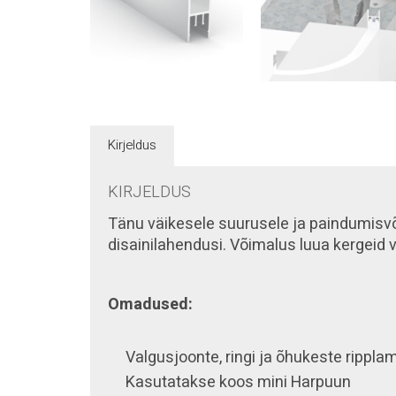
Kirjeldus
KIRJELDUS
Tänu väikesele suurusele ja paindumisvõim
disainilahendusi. Võimalus luua kergeid va
Omadused:
Valgusjoonte, ringi ja õhukeste rippl
Kasutatakse koos mini
Harpuun