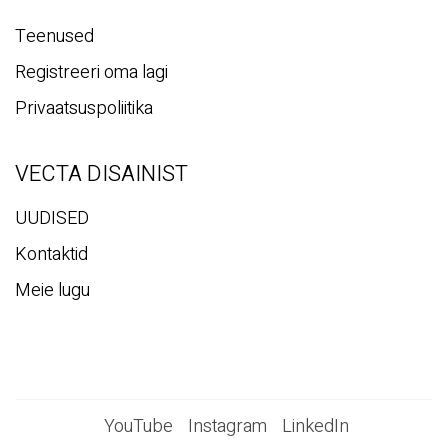
Privaatsuspoliitika
VECTA DISAINIST
UUDISED
Kontaktid
Meie lugu
YouTube
Instagram
LinkedIn
Pärlimõisa tee 20, Pärnu 80010, Eesti
i
nfo@vec
tadesign.com +372 44 23 023