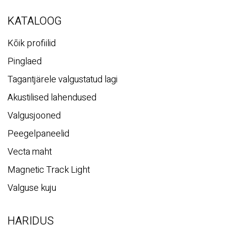
Pinglaed
Tagantjärele valgustatud lagi
Akustilised lahendused
Valgusjooned
Peegelpaneelid
Vecta maht
Magnetic Track Light
Valguse kuju
HARIDUS
Teenused
Registreeri oma lagi