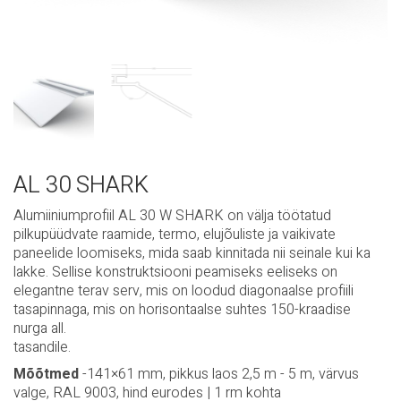
AL 30 SHARK
Alumiiniumprofiil AL 30 W SHARK on välja töötatud
pilkupüüdvate raamide, termo, elujõuliste ja vaikivate
paneelide loomiseks, mida saab kinnitada nii seinale kui ka
lakke. Sellise konstruktsiooni peamiseks eeliseks on
elegantne terav serv, mis on loodud diagonaalse profiili
tasapinnaga, mis on horisontaalse suhtes 150-kraadise
nurga all.
tasandile.
Mõõtmed
-141×61 mm, pikkus laos 2,5 m - 5 m, värvus
valge, RAL 9003, hind eurodes | 1 rm kohta
NB!
Kasutatakse koos: nurgaliitmikud LC 01, profiililiitmik LC
07, ühendusnurgad väljastpoolt LC 12, välise pikenduse
jaoks LC 12 Pleet