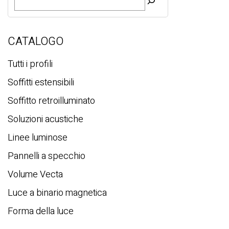
i
c
e
r
CATALOGO
c
a
Tutti i profili
Soffitti estensibili
Soffitto retroilluminato
Soluzioni acustiche
Linee luminose
Pannelli a specchio
Volume Vecta
Luce a binario magnetica
Forma della luce