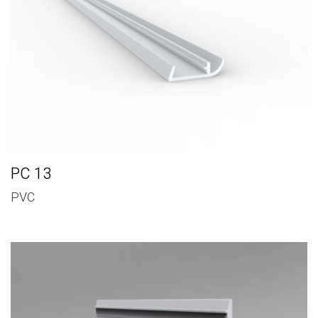
PC 13
PVC