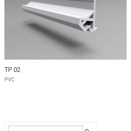
TP 02
PVC
R