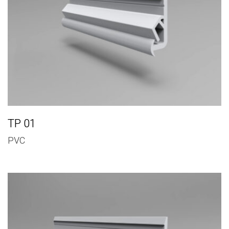
TP 01
PVC