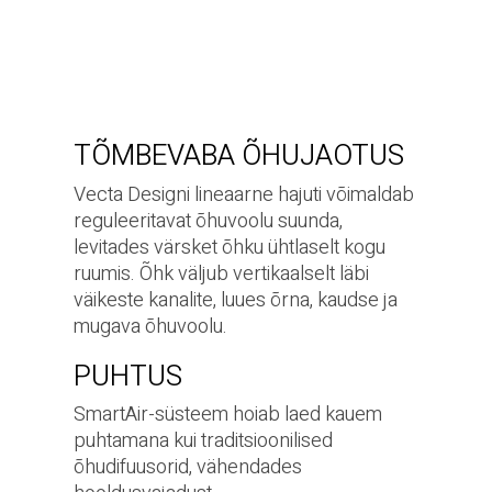
TÕMBEVABA ÕHUJAOTUS
Vecta Designi lineaarne hajuti võimaldab
reguleeritavat õhuvoolu suunda,
levitades värsket õhku ühtlaselt kogu
ruumis. Õhk väljub vertikaalselt läbi
väikeste kanalite, luues õrna, kaudse ja
mugava õhuvoolu.
PUHTUS
SmartAir-süsteem hoiab laed kauem
puhtamana kui traditsioonilised
õhudifuusorid, vähendades