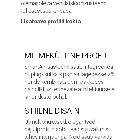
olemasoleva ventilatsioonisüsteemi
tõhusust suurendada.
Lisateave profiili kohta
MITMEKÜLGNE PROFIIL
SmartAir-süsteemi saab integreerida
nii ping- kui ka kipsplaatlagedesse või
nende kombinatsiooni, pakkudes
paindlikkust erinevate arhitektuursete
lahenduste puhul.
STIILNE DISAIN
Ülimalt õhukesed, elegantsed
hajutiprofiilid sobituvad sujuvalt mis
tahes interjööriga. Neid saab värvida