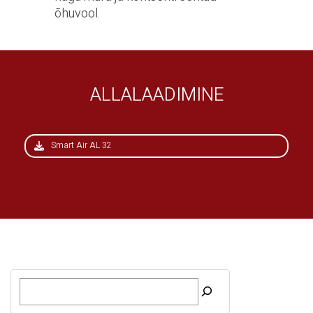
õhuvool.
ALLALAADIMINE
Smart Air AL 32
O
t
s