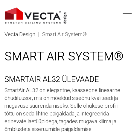
Vecta Design
|
Smart Air System®
SMART AIR SYSTEM®
SMARTAIR AL32 ÜLEVAADE
SmartAir AL32 on elegantne, kaasaegne lineaarne
õhudifuusor, mis on mõeldud siseõhu kvaliteedi ja
mugavuse suurendamiseks. Selle õhukese profiili
tõttu on seda lihtne paigaldada ja integreerida
erinevate laetüüpidega, tagades mugava kliima ja
õmblusteta siseruumide paigaldamise.