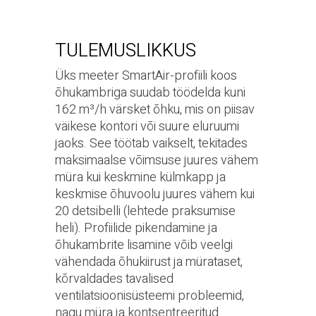
TULEMUSLIKKUS
Üks meeter SmartAir-profiili koos
õhukambriga suudab töödelda kuni
162 m³/h värsket õhku, mis on piisav
väikese kontori või suure eluruumi
jaoks. See töötab vaikselt, tekitades
maksimaalse võimsuse juures vähem
müra kui keskmine külmkapp ja
keskmise õhuvoolu juures vähem kui
20 detsibelli (lehtede praksumise
heli). Profiilide pikendamine ja
õhukambrite lisamine võib veelgi
vähendada õhukiirust ja mürataset,
kõrvaldades tavalised
ventilatsioonisüsteemi probleemid,
nagu müra ja kontsentreeritud