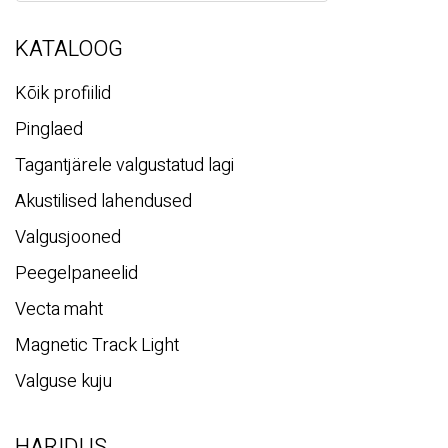
i
KATALOOG
Kõik profiilid
Pinglaed
Tagantjärele valgustatud lagi
Akustilised lahendused
Valgusjooned
Peegelpaneelid
Vecta maht
Magnetic Track Light
Valguse kuju
HARIDUS