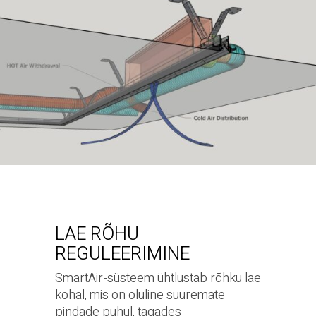
LAE RÕHU
REGULEERIMINE
SmartAir-süsteem ühtlustab rõhku lae
kohal, mis on oluline suuremate
pindade puhul, tagades