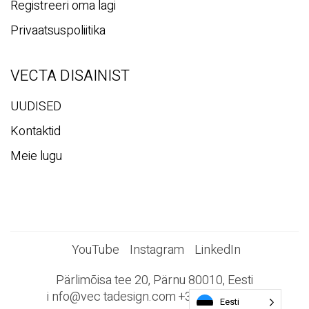
Registreeri oma lagi
Privaatsuspoliitika
VECTA DISAINIST
UUDISED
Kontaktid
Meie lugu
YouTube
Instagram
LinkedIn
Pärlimõisa tee 20, Pärnu 80010, Eesti
i
nfo@vec
tadesign.com +372 44 23 023
Eesti