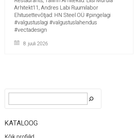
Restaurants, Tallinn Arhitektid: Liisi Murula
Arhitekt11, Andres Labi Ruumilabor
Ehitusettevõtjad: HN Steel OÜ #pingelagi
#valgustuslagi #valgustuslahendus
#vectadesign
8. juuli 2026
O
t
s
i
KATALOOG
Kõik profiilid