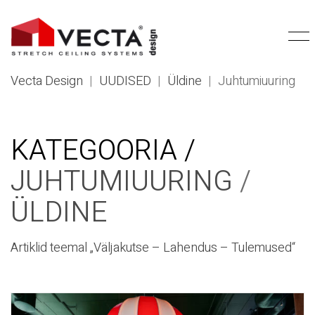
Vecta Design
|
UUDISED
|
Üldine
|
Juhtumiuuring
KATEGOORIA /
JUHTUMIUURING
/
ÜLDINE
Artiklid teemal „Väljakutse – Lahendus – Tulemused“