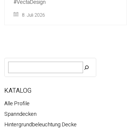
#VectaDesign
8. Juli 2026
S
u
c
h
e
KATALOG
Alle Profile
Spanndecken
Hintergrundbeleuchtung Decke