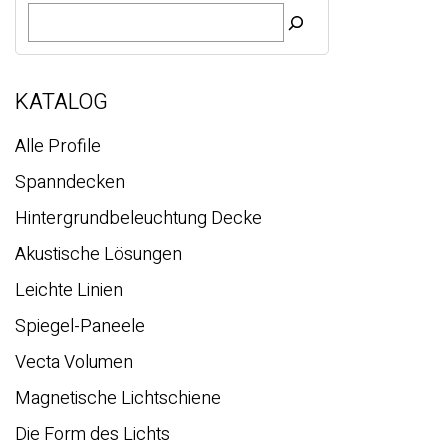
S
u
c
h
e
KATALOG
Alle Profile
Spanndecken
Hintergrundbeleuchtung Decke
Akustische Lösungen
Leichte Linien
Spiegel-Paneele
Vecta Volumen
Magnetische Lichtschiene
Die Form des Lichts