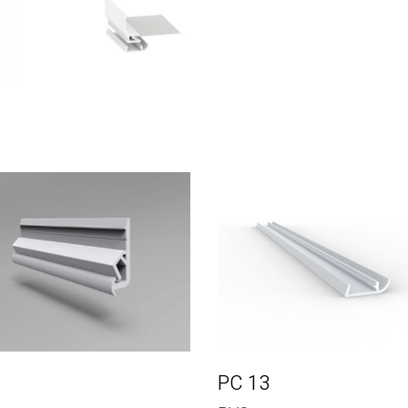
1
PC 13