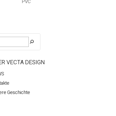
PVC
ER VECTA DESIGN
WS
takte
ere Geschichte