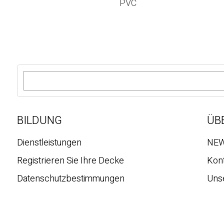
PVC
S
u
c
h
e
BILDUNG
ÜB
Dienstleistungen
NE
Registrieren Sie Ihre Decke
Kon
Datenschutzbestimmungen
Uns