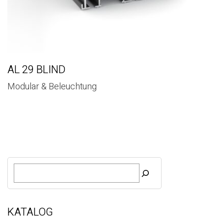
AL 29 BLIND
Modular & Beleuchtung
S
u
c
h
e
KATALOG