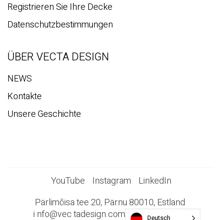
Registrieren Sie Ihre Decke
Datenschutzbestimmungen
ÜBER VECTA DESIGN
NEWS
Kontakte
Unsere Geschichte
YouTube
Instagram
LinkedIn
Pärlimõisa tee 20, Pärnu 80010, Estland
i
nfo@vec
tadesign.com +372 44 23 023
Deutsch