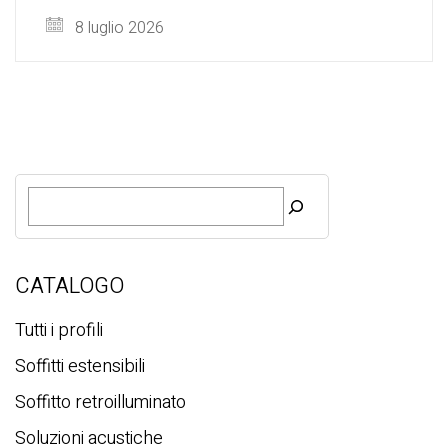
8 luglio 2026
R
i
c
e
r
CATALOGO
c
a
Tutti i profili
Soffitti estensibili
Soffitto retroilluminato
Soluzioni acustiche