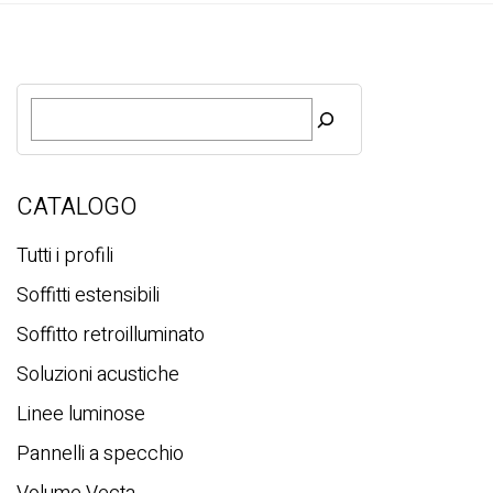
R
i
c
e
r
CATALOGO
c
a
Tutti i profili
Soffitti estensibili
Soffitto retroilluminato
Soluzioni acustiche
Linee luminose
Pannelli a specchio