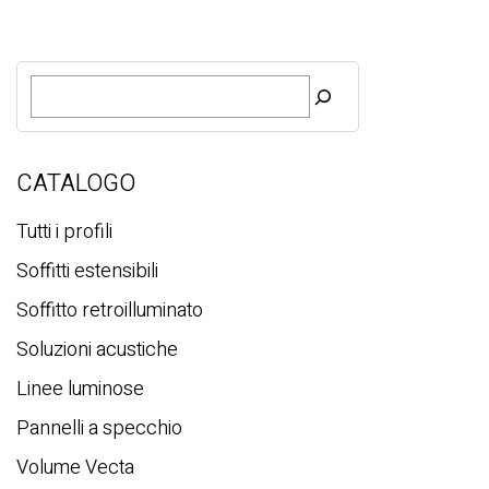
R
i
c
e
r
CATALOGO
c
a
Tutti i profili
Soffitti estensibili
Soffitto retroilluminato
Soluzioni acustiche
Linee luminose
Pannelli a specchio
Volume Vecta