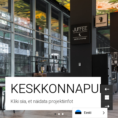
KESKKONNAPUNK
Kliki siia, et näidata projektiinfot
Eesti