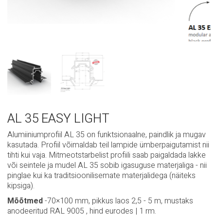
AL 35 EASY LIGHT
Alumiiniumprofiil AL 35 on funktsionaalne, paindlik ja mugav
kasutada. Profiil võimaldab teil lampide ümberpaigutamist nii
tihti kui vaja. Mitmeotstarbelist profiili saab paigaldada lakke
või seintele ja mudel AL 35 sobib igasuguse materjaliga - nii
pinglae kui ka traditsioonilisemate materjalidega (näiteks
kipsiga).
Mõõtmed
-70×100 mm, pikkus laos 2,5 - 5 m, mustaks