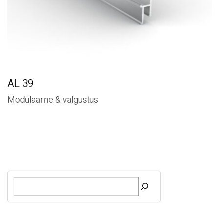
AL 39
Modulaarne & valgustus
O
t
s