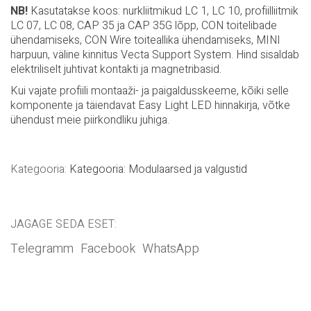
anodeeritud RAL 9005 , hind eurodes | 1 rm.
NB!
Kasutatakse koos: nurkliitmikud LC 1, LC 10, profiilliitmik
LC 07, LC 08, CAP 35 ja CAP 35G lõpp, CON toitelibade
ühendamiseks, CON Wire toiteallika ühendamiseks, MINI
harpuun, väline kinnitus Vecta Support System. Hind sisaldab
elektriliselt juhtivat kontakti ja magnetribasid.
Kui vajate profiili montaaži- ja paigaldusskeeme, kõiki selle
komponente ja täiendavat Easy Light LED hinnakirja, võtke
ühendust meie piirkondliku juhiga.
Kategooria:
Kategooria: Modulaarsed ja valgustid
JAGAGE SEDA ESET:
Telegramm
Facebook
WhatsApp