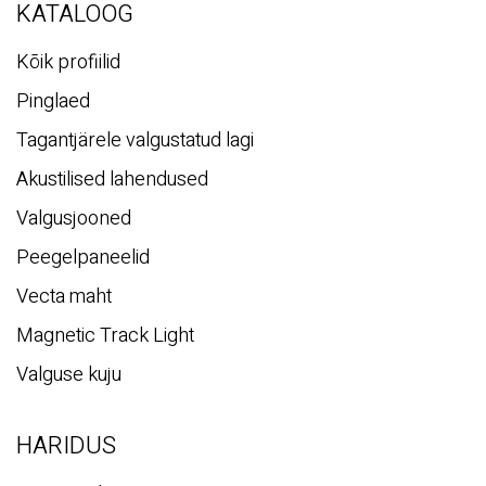
i
KATALOOG
Kõik profiilid
Pinglaed
Tagantjärele valgustatud lagi
Akustilised lahendused
Valgusjooned
Peegelpaneelid
Vecta maht
Magnetic Track Light
Valguse kuju
HARIDUS