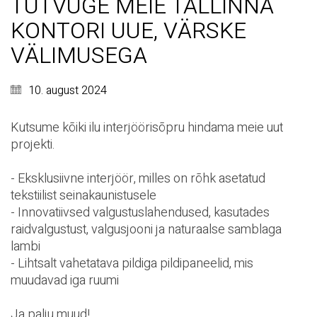
TUTVUGE MEIE TALLINNA
KONTORI UUE, VÄRSKE
VÄLIMUSEGA
10. august 2024
Kutsume kõiki ilu interjöörisõpru hindama meie uut
projekti.
- Eksklusiivne interjöör, milles on rõhk asetatud
tekstiilist seinakaunistusele
- Innovatiivsed valgustuslahendused, kasutades
raidvalgustust, valgusjooni ja naturaalse samblaga
lambi
- Lihtsalt vahetatava pildiga pildipaneelid, mis
muudavad iga ruumi
Ja palju muud!