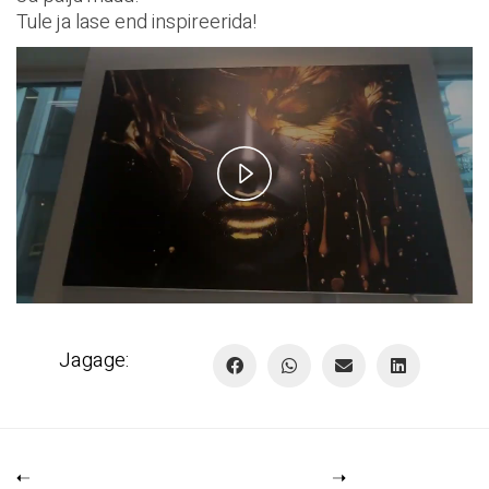
Tule ja lase end inspireerida!
P
l
a
y
Jagage:
V
i