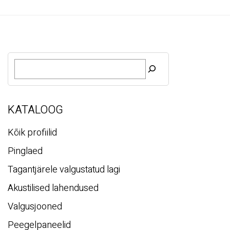
d
e
o
O
t
s
i
KATALOOG
Kõik profiilid
Pinglaed
Tagantjärele valgustatud lagi
Akustilised lahendused
Valgusjooned
Peegelpaneelid