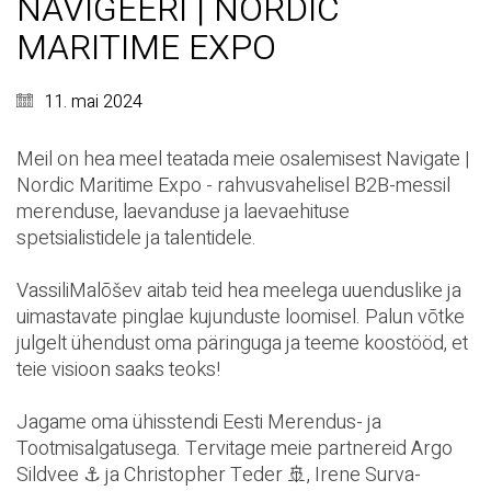
NAVIGEERI | NORDIC
MARITIME EXPO
11. mai 2024
Meil on hea meel teatada meie osalemisest
Navigate |
Nordic Maritime Expo
- rahvusvahelisel B2B-messil
merenduse, laevanduse ja laevaehituse
spetsialistidele ja talentidele.
Vassili
Malõšev
aitab teid hea meelega uuenduslike ja
uimastavate pinglae kujunduste loomisel. Palun võtke
julgelt ühendust oma päringuga ja teeme koostööd, et
teie visioon saaks teoks!
Jagame oma ühisstendi
Eesti Merendus- ja
Tootmisalgatusega
. Tervitage meie partnereid
Argo
Sildvee ⚓️
ja
Christopher Teder 🚢,
Irene Surva-