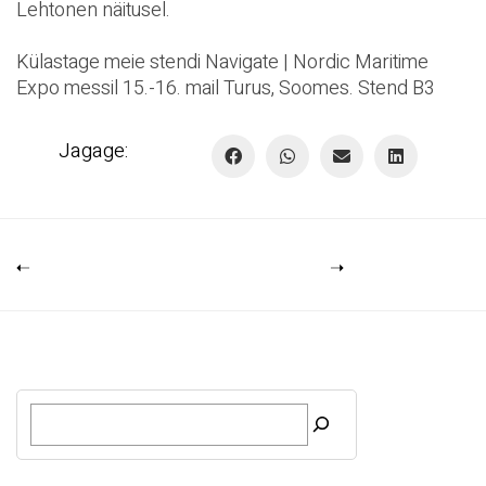
Lehtonen
näitusel.
Külastage meie stendi
Navigate | Nordic Maritime
Expo
messil 15.-16. mail Turus, Soomes. Stend B3
Jagage:
O
t
s
i