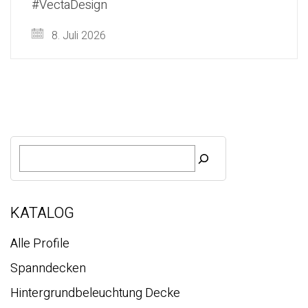
#VectaDesign
8. Juli 2026
S
u
c
h
e
KATALOG
Alle Profile
Spanndecken
Hintergrundbeleuchtung Decke